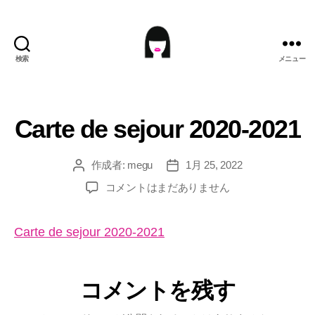
検索
メニュー
ME9U.EU
Carte de sejour 2020-2021
作成者:
megu
1月 25, 2022
投
投
稿
稿
Carte
コメントはまだありません
者
日
de
sejour
Carte de sejour 2020-2021
2020-
2021
へ
の
コメントを残す