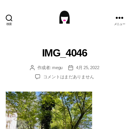
検索
メニュー
ME9U.EU
IMG_4046
作成者:
megu
4月 25, 2022
投
投
稿
稿
IMG_4046
コメントはまだありません
者
日
へ
の