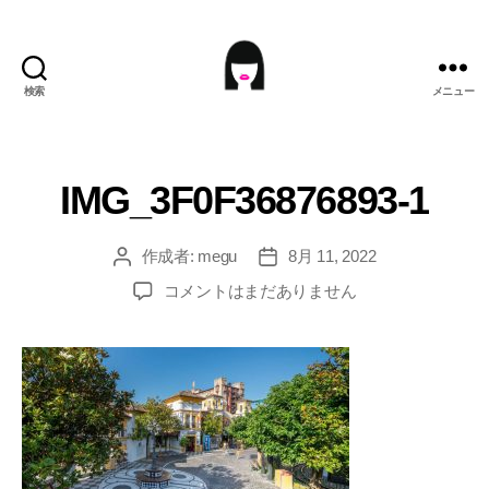
検索
メニュー
ME9U.EU
IMG_3F0F36876893-1
作成者:
megu
8月 11, 2022
投
投
稿
稿
IMG_3F0F36876893-
コメントはまだありません
者
日
1
へ
の