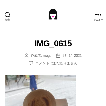
検索
メニュー
ME9U.EU
IMG_0615
作成者:
megu
2月 14, 2021
投
投
稿
稿
IMG_0615
コメントはまだありません
者
日
へ
の