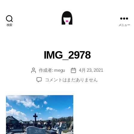
検索
メニュー
ME9U.EU
IMG_2978
作成者:
megu
4月 23, 2021
投
投
稿
稿
IMG_2978
コメントはまだありません
者
日
へ
の