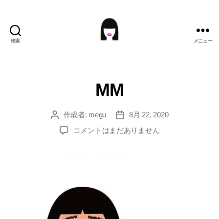
検索
メニュー
ME9U.EU
MM
作成者:
megu
8月 22, 2020
投
投
稿
稿
MM
コメントはまだありません
者
日
へ
の