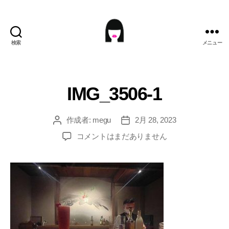
検索
メニュー
ME9U.EU
IMG_3506-1
作成者:
megu
2月 28, 2023
投
投
稿
稿
IMG_3506-
コメントはまだありません
者
日
1
へ
の