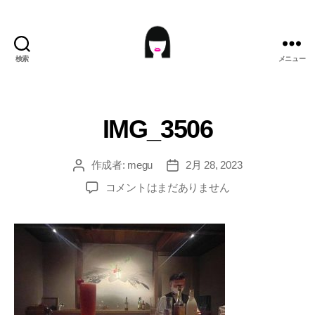
検索
メニュー
ME9U.EU
IMG_3506
作成者:
megu
2月 28, 2023
投
投
稿
稿
IMG_3506
コメントはまだありません
者
日
へ
の