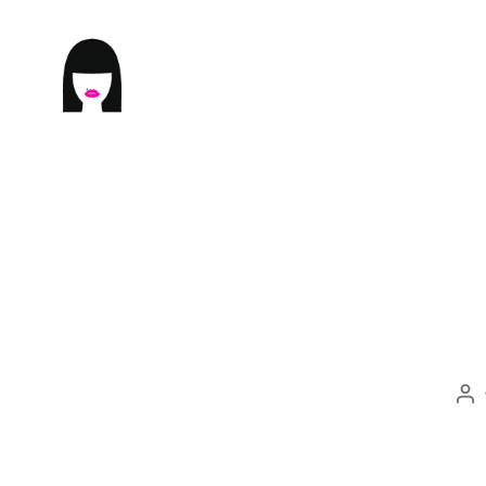
ME9U.EU
投
稿
者