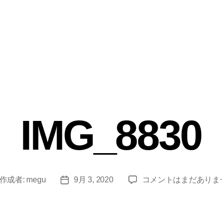
IMG_8830
IMG_8830
作成者:
megu
9月 3, 2020
コメントはまだありま
投
へ
稿
の
日