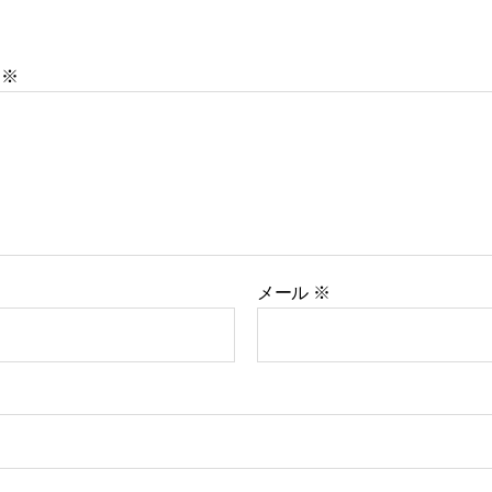
ト
※
メール
※