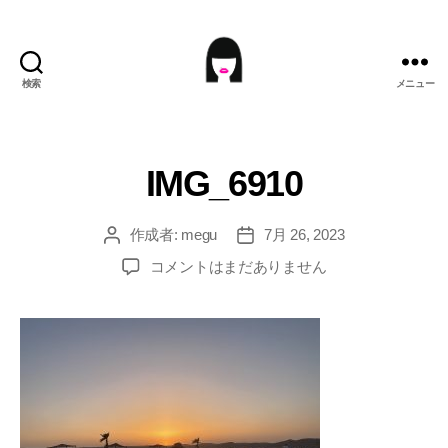
検索
メニュー
ME9U.EU
IMG_6910
作成者:
megu
7月 26, 2023
投
投
稿
稿
IMG_6910
コメントはまだありません
者
日
へ
の