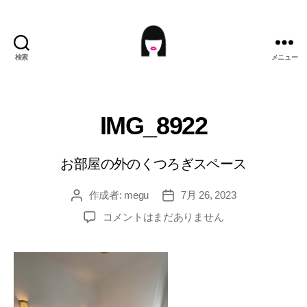
検索
メニュー
ME9U.EU
IMG_8922
お部屋の外のくつろぎスペース
作成者:
megu
7月 26, 2023
投
投
稿
稿
IMG_8922
コメントはまだありません
者
日
へ
の