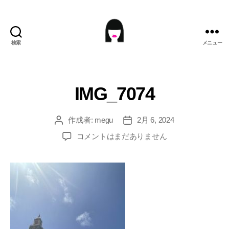
検索
メニュー
ME9U.EU
IMG_7074
作成者:
megu
2月 6, 2024
投
投
稿
稿
IMG_7074
コメントはまだありません
者
日
へ
の