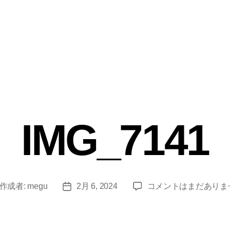
IMG_7141
IMG_7141
作成者:
megu
2月 6, 2024
コメントはまだありま
投
へ
稿
の
日