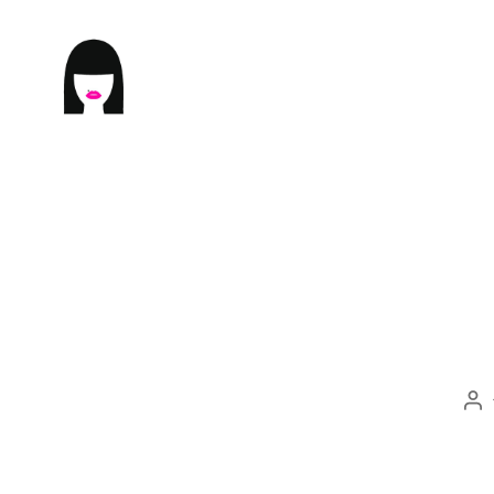
ME9U.EU
投
稿
者