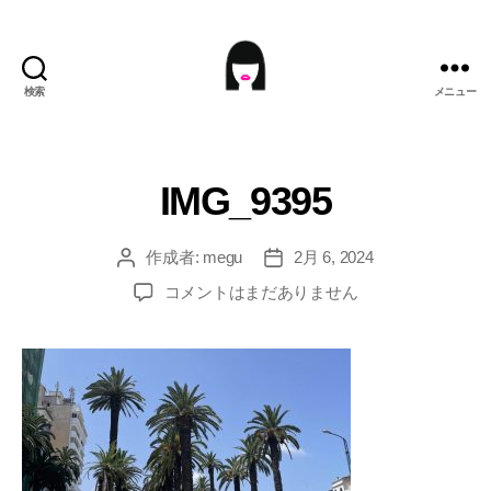
検索
メニュー
ME9U.EU
IMG_9395
作成者:
megu
2月 6, 2024
投
投
稿
稿
IMG_9395
コメントはまだありません
者
日
へ
の