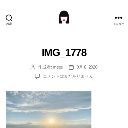
検索
メニュー
ME9U.EU
IMG_1778
作成者:
megu
9月 8, 2020
投
投
稿
稿
IMG_1778
コメントはまだありません
者
日
へ
の