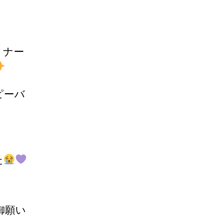
トナー
ピーバ
た
御願い