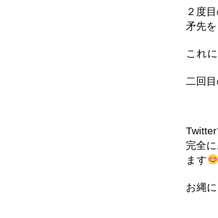
２度目
矛先を
これに
二回目
Twi
完全に
ます
お縄に