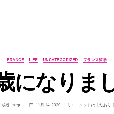
カ
FRANCE
LIFE
UNCATEGORIZED
フランス留学
テ
ゴ
歳になりま
リ
ー
３
作成者:
megu
11月 14, 2020
コメントはまだあり
投
３
稿