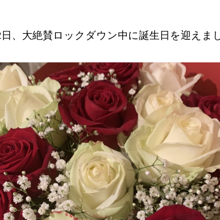
歳
日
に
な
12日、大絶賛ロックダウン中に誕生日を迎えま
り
ま
し
た！
へ
の