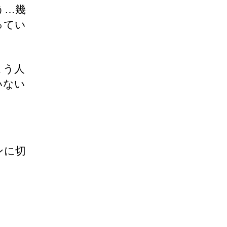
う…幾
ってい
まう人
いない
ンに切