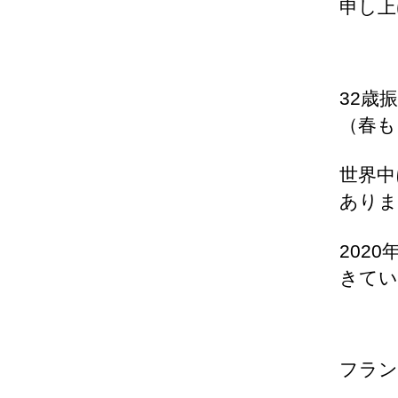
申し上
32歳
（春も
世界中
ありま
202
きてい
フラン