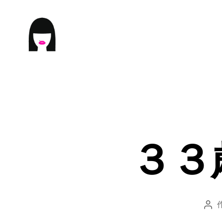
ME9U.EU
３３
投
稿