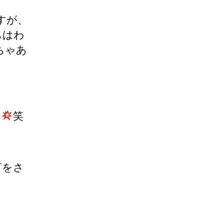
すが、
ちはわ
ちゃあ
！
笑
釘をさ