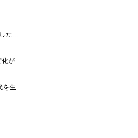
ました…
変化が
代を生
。