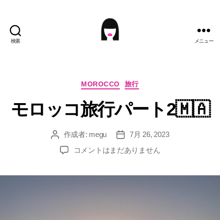
検索
メニュー
ME9U.EU
カ
MOROCCO
旅行
テ
モロッコ旅行パート2🇲🇦
ゴ
リ
ー
作成者:
megu
7月 26, 2023
投
投
稿
稿
モ
コメントはまだありません
者
日
ロ
ッ
コ
旅
行
パ