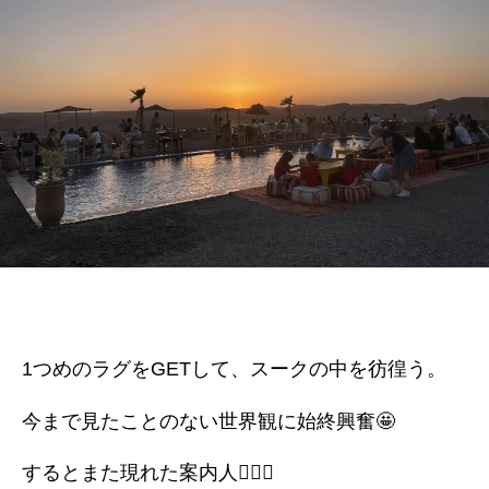
ー
ト
2
🇲🇦
へ
の
1つめのラグをGETして、スークの中を彷徨う。
今まで見たことのない世界観に始終興奮🤩
するとまた現れた案内人💁🏽‍♂️