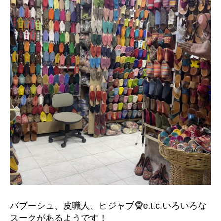
バブーシュ、皮職人、ヒジャブ🧕e.t.c.いろいろな
スークがあるようです！